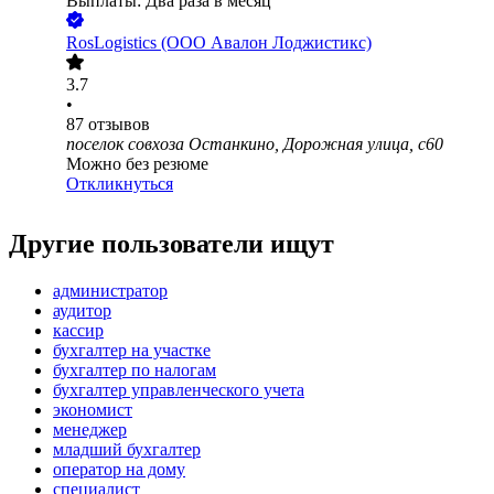
Выплаты: Два раза в месяц
RosLogistics (ООО Авалон Лоджистикс)
3.7
•
87
отзывов
поселок совхоза Останкино, Дорожная улица, с60
Можно без резюме
Откликнуться
Другие пользователи ищут
администратор
аудитор
кассир
бухгалтер на участке
бухгалтер по налогам
бухгалтер управленческого учета
экономист
менеджер
младший бухгалтер
оператор на дому
специалист