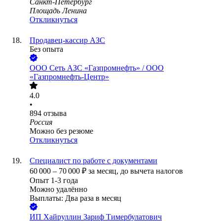
Санкт-Петербург
Площадь Ленина
Откликнуться
Продавец-кассир АЗС
Без опыта
ООО
Сеть АЗС «Газпромнефть» / ООО
«Газпромнефть-Центр»
4.0
•
894
отзыва
Россия
Можно без резюме
Откликнуться
Специалист по работе с документами
60 000
–
70 000
₽
за месяц,
до вычета налогов
Опыт 1-3 года
Можно удалённо
Выплаты: Два раза в месяц
ИП
Хайруллин Зариф Тимербулатович