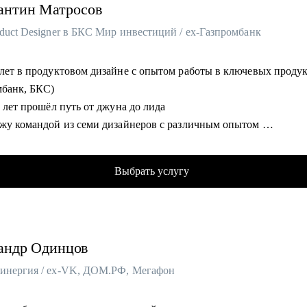
антин
Матросов
duct Designer в БКС Мир инвестиций / ex-Газпромбанк
 лет в продуктовом дизайне с опытом работы в ключевых проду
мбанк, БКС)
ь лет прошёл путь от джуна до лида
ожу командой из семи дизайнеров с различным опытом
сь ментором в школе дизайна UPROCK
следний год провел 200+ собеседований
Выбрать услугу
трел и проанализировал 700+ резюме
омогу:
ализирую и структурирую ваше резюме
андр
Одинцов
екомендации по улучшению вашего портфолио
жу что нужно, а чего не стоит говорить на собеседовании
инергия / ex-VK, ДОМ.РФ, Мегафон
елю ваши сильные и слабые стороны
ажу как работать с командой и выстраивать эффективные проце