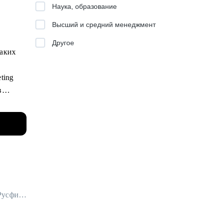
Наука, образование
Высший и средний менеджмент
Другое
таких
ting
в
льных
ду
evenue
ка.
Начальник Управления продаж СМБ в Альфа-Банк / ex-Россельхозбанк, Русфинанс Банк