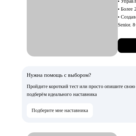
• Управ
• Более 
Кому мо
• Создав
• Выпус
Senior. 
UX/UI д
• Запус
• Junior
• Развив
• Заним
большое
• Разра
«Проект
Нужна помощь с выбором?
Пройдите короткий тест или просто опишите сво
С чем п
подберём идеального наставника
• Соста
• Подго
Подберите мне наставника
• Сформ
• Разоб
• Дам р