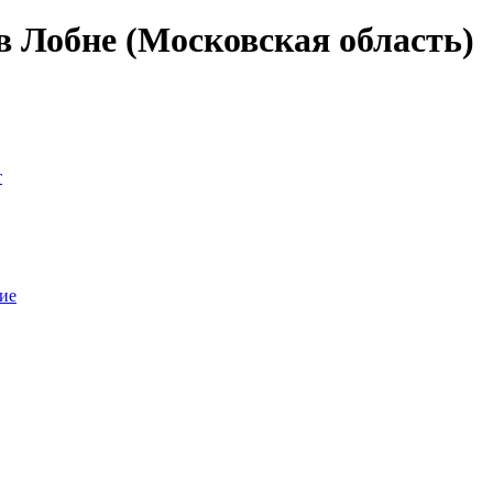
в Лобне (Московская область)
т
ие