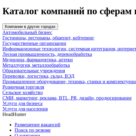
Каталог компаний по сферам 
Компании в других городах
Автомобильный бизнес
Гостиницы, рестораны, общепит, кейтеринг
Государственные организации
Информационные технологии, системная интеграция, интерне
Лесная промышленность, деревообработка
Медицина, фармацевтика, аптеки
Металлургия, металлообработка
Образовательные учреждения
Перевозки, логистика, склад, ВЭД
Промышленное оборудование, техника, станки и комплектующ
Розничная торговля
Сельское хозяйство
СМИ, маркетинг, реклама, BTL, PR, дизайн, продюсирование
Услуги для бизнеса
Услуги для населения
HeadHunter
Размещение вакансий
Поиск по резюме
О компании