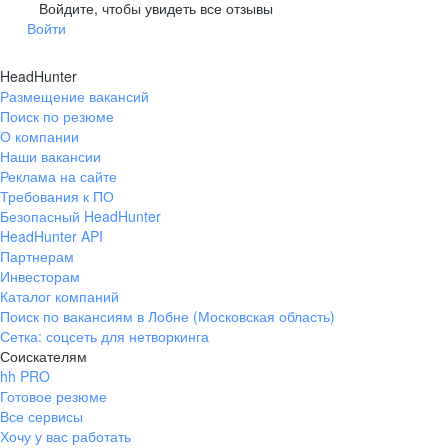
Гусев
Зеленоградск
Войдите, чтобы увидеть все отзывы
Войти
Краснознаменск
Ладушкин
(Калининградская
область)
HeadHunter
Мамоново
Неман
Размещение вакансий
Нестеров
Озерск
Поиск по резюме
(Калининградская
О компании
область)
Наши вакансии
Пионерский
Полесск
Реклама на сайте
Требования к ПО
Правдинск
Светлогорск
(Калининградская
Безопасный HeadHunter
область)
HeadHunter API
Светлый
Славск
Партнерам
Инвесторам
Советск
Черняховск
Каталог компаний
(Калининградская
область)
Поиск по вакансиям в Лобне (Московская область)
Сетка: соцсеть для нетворкинга
Республика Коми
Воркута
Соискателям
Вуктыл
Емва
hh PRO
Инта
Микунь
Готовое резюме
Все сервисы
Печора
Сосногорск
Хочу у вас работать
Усинск
Ухта