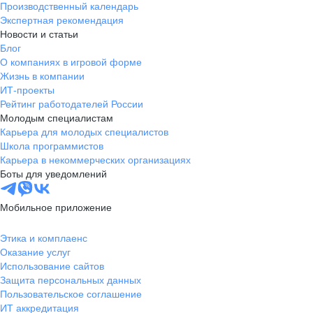
Производственный календарь
Новгородская
Боровичи
Экспертная рекомендация
область
Новости и статьи
Валдай
Малая Вишера
Блог
О компаниях в игровой форме
Окуловка
Пестово
Жизнь в компании
Сольцы
Старая Русса
ИТ-проекты
Холм
Чудово
Рейтинг работодателей России
Мурманская область
Апатиты
Молодым специалистам
Карьера для молодых специалистов
Гаджиево
Заозерск
Школа программистов
Заполярный
Кандалакша
Карьера в некоммерческих организациях
Кировск (Мурманская
Ковдор
Боты для уведомлений
область)
Кола
Мончегорск
Мобильное приложение
Оленегорск
Островной
Полярные Зори
Полярный
Этика и комплаенс
Оказание услуг
Североморск
Снежногорск
Использование сайтов
Республика Карелия
Беломорск
Защита персональных данных
Кемь
Кондопога
Пользовательское соглашение
ИТ аккредитация
Костомукша
Лахденпохья