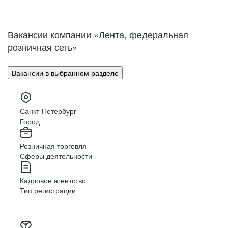
Нижний Новгород
Великий Новгород
Омск
Орел
Вакансии компании «Лента, федеральная
Оренбург
Пенза
розничная сеть»
Пермь
Петрозаводск
Псков
Ростов-на-Дону
Вакансии в выбранном разделе
Рязань
Самара
Саратов
Якутск
Южно-Сахалинск
Владикавказ
Санкт-Петербург
Смоленск
Ставрополь
Город
Тамбов
Казань
Розничная торговля
Тверь
Томск
Сферы деятельности
Кызыл
Тула
Тюмень
Ижевск
Кадровое агентство
Ульяновск
Уфа
Тип регистрации
Хабаровск
Абакан
Челябинск
Грозный
Чита
Чебоксары