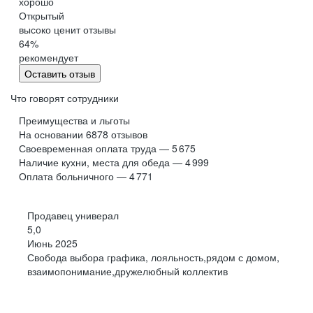
хорошо
Обнинск
Салехард
Открытый
высоко ценит отзывы
Буркина Фасо
Минск
64
%
Гомель
Могилев
рекомендует
Витебск
Гродно
Оставить отзыв
Брест
Архангельская
область
Что говорят сотрудники
Каргополь
Коряжма
Преимущества и льготы
Котлас
Мезень
На основании
6878
отзывов
Своевременная оплата труда — 5 675
Мирный
Новодвинск
(Архангельская
Наличие кухни, места для обеда — 4 999
область)
Оплата больничного — 4 771
Няндома
Онега
Северодвинск
Сольвычегодск
Продавец универал
Шенкурск
Калининградская
5,0
область
Июнь 2025
Багратионовск
Балтийск
Свобода выбора графика, лояльность,рядом с домом,
взаимопонимание,дружелюбный коллектив
Гвардейск
Гурьевск
(Калининградская
область)