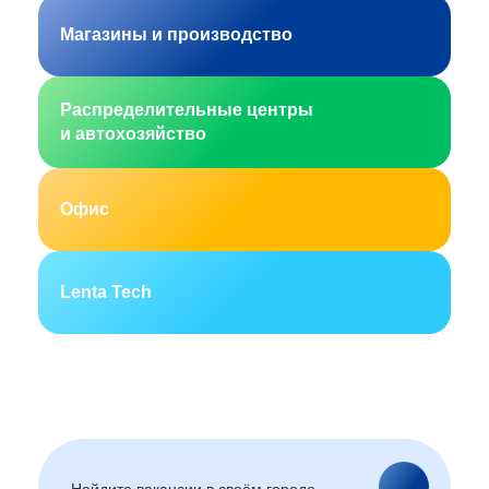
Магазины и производство
Распределительные центры
и автохозяйство
Офис
Lenta Tech
Москва
Санкт-Петербург
Екатеринбург
Новосибирск
Горно-Алтайск
Барнаул
Благовещенск
Архангельск
(Амурская область)
Астрахань
Белгород