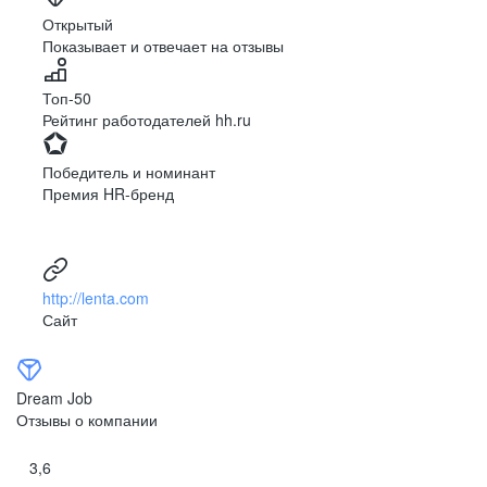
Ярославль
Луганск
Открытый
Показывает и отвечает на отзывы
Луцк
Севастополь
Симферополь
Сумы
Топ-50
Тернополь
Ужгород
Рейтинг работодателей hh.ru
Харьков
Херсон
Хмельницкий
Черкассы
Победитель и номинант
Черновцы
Чернигов
Премия HR-бренд
Ленинградская
Ханты-Мансийск
область
Тольятти
Дудинка
(Красноярский край)
http://lenta.com
Тура (Красноярский
Агинское
Сайт
край)
(Забайкальский АО)
Усть-Ордынский
Палана
Анадырь
Сочи
Dream Job
Норильск
Дзержинск
Отзывы о компании
(Нижегородская
область)
3,6
Арзамас
Саров