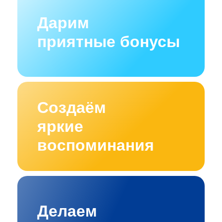
Дарим
приятные бонусы
Создаём
яркие
воспоминания
Делаем