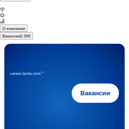
·
О компании
Вакансии
2 300
16+
career.lenta.com
Вакансии