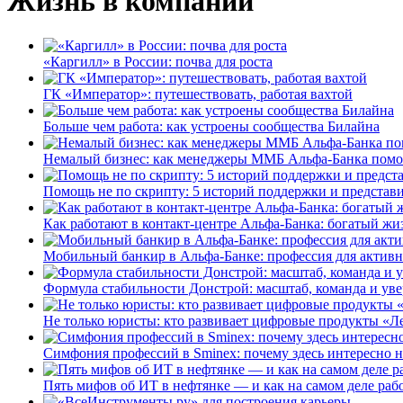
Жизнь в компании
«Каргилл» в России: почва для роста
ГК «Император»: путешествовать, работая вахтой
Больше чем работа: как устроены сообщества Билайна
Немалый бизнес: как менеджеры ММБ Альфа-Банка помо
Помощь не по скрипту: 5 историй поддержки и представ
Как работают в контакт-центре Альфа-Банка: богатый жи
Мобильный банкир в Альфа-Банке: профессия для актив
Формула стабильности Донстрой: масштаб, команда и уве
Не только юристы: кто развивает цифровые продукты «Ле
Симфония профессий в Sminex: почему здесь интересно н
Пять мифов об ИТ в нефтянке — и как на самом деле работ