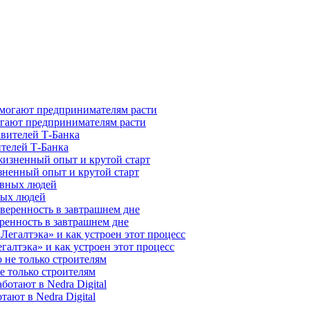
гают предпринимателям расти
ителей Т-Банка
зненный опыт и крутой старт
ных людей
ренность в завтрашнем дне
галтэка» и как устроен этот процесс
е только строителям
ают в Nedra Digital