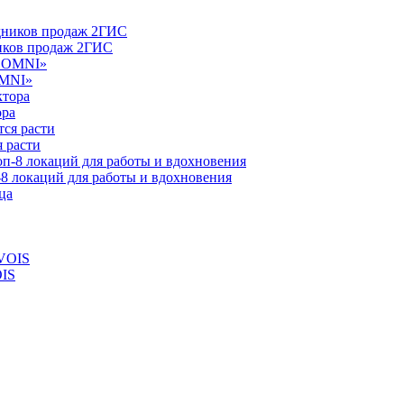
ников продаж 2ГИС
OMNI»
ора
 расти
-8 локаций для работы и вдохновения
OIS