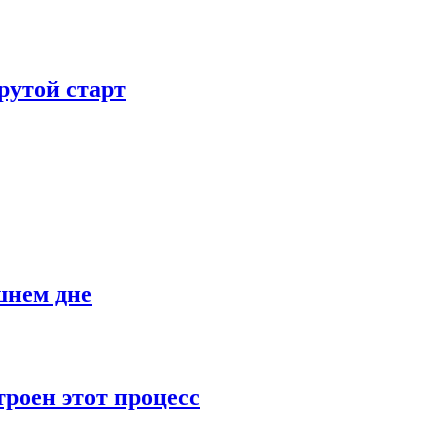
рутой старт
шнем дне
роен этот процесс